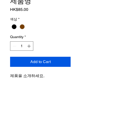
제품명
Price
HK$85.00
색상
*
Quantity
*
Add to Cart
제품을 소개하세요.  
상세정보
제품의 세부 사항들을 입력하세요. 제
환불 및 교환 정책
품의 크기, 재질, 관리방법 등 친절하고
상세한 설명은 구매에 대한 확신을 심